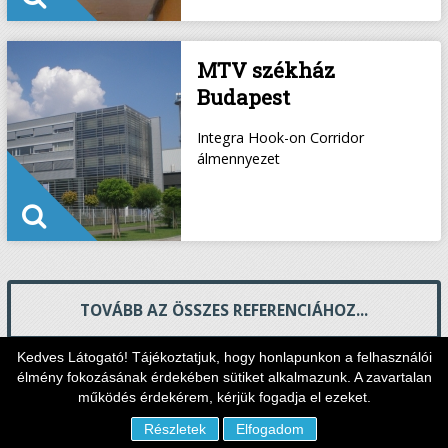
MTV székház
Budapest
Integra Hook-on Corridor
álmennyezet
TOVÁBB AZ ÖSSZES REFERENCIÁHOZ...
Kedves Látogató! Tájékoztatjuk, hogy honlapunkon a felhasználói
élmény fokozásának érdekében sütiket alkalmazunk. A zavartalan
működés érdekérem, kérjük fogadja el ezeket.
Részletek
Elfogadom