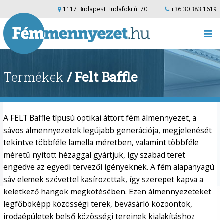
1117 Budapest Budafoki út 70.
+36 30 383 1619
Termékek
/ Felt Baffle
A FELT Baffle típusú optikai áttört fém álmennyezet, a
sávos álmennyezetek legújabb generációja, megjelenését
tekintve többféle lamella méretben, valamint többféle
méretű nyitott hézaggal gyártjuk, így szabad teret
engedve az egyedi tervezői igényeknek. A fém alapanyagú
sáv elemek szövettel kasírozottak, így szerepet kapva a
keletkező hangok megkötésében. Ezen álmennyezeteket
legfőbbképp közösségi terek, bevásárló központok,
irodaépületek belső közösségi tereinek kialakításhoz