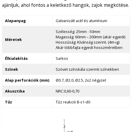
ajánljuk, ahol fontos a keletkező hangok, zajok megkötése.
Alapanyag
Galvanizált acél és alumínium
Szélesség: 25mm - 50mm
Magasság: 60mm – 200mm (akár egyedi)
Méretek
Hosszúság: Kívánság szerint. (4m-ig)
Akár többfajta egyedi hosszméretben
Élkialakítás
Sarkos
Színek
Szövet színskála szerinti színekben
Alap perforációk (mm)
Ø0.7, Ø2.0, Ø2.5, 2x2 négyzet
Akusztika
NRC:0,60-0,70
Tűz
Tűz reakció B-s1-d0