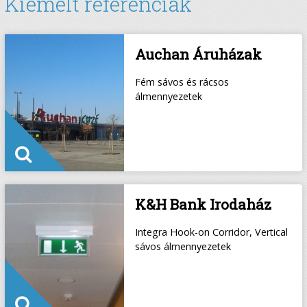
Kiemelt referenciák
Auchan Áruházak
Fém sávos és rácsos
álmennyezetek
K&H Bank Irodaház
Integra Hook-on Corridor, Vertical
sávos álmennyezetek