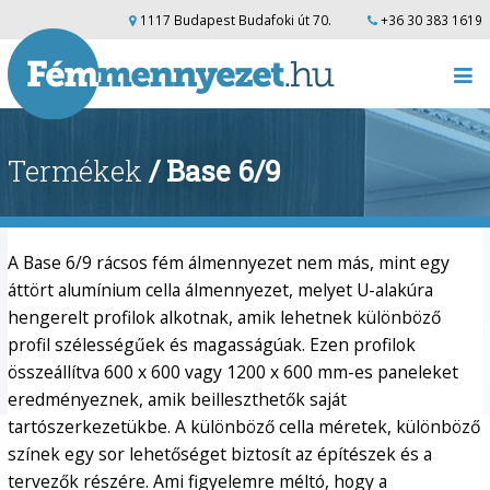
1117 Budapest Budafoki út 70.
+36 30 383 1619
Termékek
/ Base 6/9
A Base 6/9 rácsos fém álmennyezet nem más, mint egy
áttört alumínium cella álmennyezet, melyet U-alakúra
hengerelt profilok alkotnak, amik lehetnek különböző
profil szélességűek és magasságúak. Ezen profilok
összeállítva 600 x 600 vagy 1200 x 600 mm-es paneleket
eredményeznek, amik beilleszthetők saját
tartószerkezetükbe. A különböző cella méretek, különböző
színek egy sor lehetőséget biztosít az építészek és a
tervezők részére. Ami figyelemre méltó, hogy a