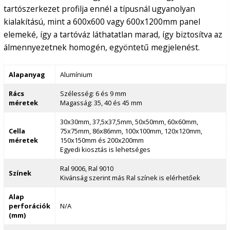
tartószerkezet profilja ennél a típusnál ugyanolyan
kialakítású, mint a 600x600 vagy 600x1200mm panel
elemeké, így a tartóváz láthatatlan marad, így biztosítva az
álmennyezetnek homogén, egyöntetű megjelenést.
Alapanyag
Alumínium
Rács
Szélesség: 6 és 9 mm
méretek
Magasság: 35, 40 és 45 mm
30x30mm, 37,5x37,5mm, 50x50mm, 60x60mm,
Cella
75x75mm, 86x86mm, 100x100mm, 120x120mm,
méretek
150x150mm és 200x200mm
Egyedi kiosztás is lehetséges
Ral 9006, Ral 9010
Színek
Kivánság szerint más Ral színek is elérhetőek
Alap
perforációk
N/A
(mm)