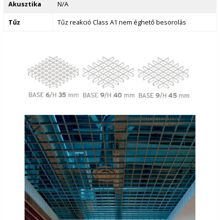
Akusztika
N/A
Tűz
Tűz reakció Class A1 nem éghető besorolás