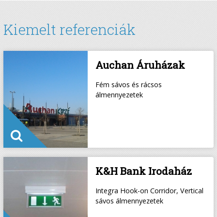
Kiemelt referenciák
Auchan Áruházak
Fém sávos és rácsos
álmennyezetek
K&H Bank Irodaház
Integra Hook-on Corridor, Vertical
sávos álmennyezetek