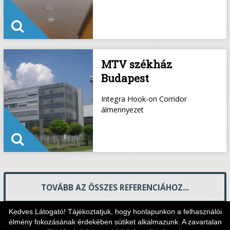
MTV székház
Budapest
Integra Hook-on Corridor
álmennyezet
TOVÁBB AZ ÖSSZES REFERENCIÁHOZ...
Kedves Látogató! Tájékoztatjuk, hogy honlapunkon a felhasználói
élmény fokozásának érdekében sütiket alkalmazunk. A zavartalan